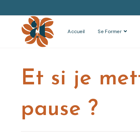
Accueil
Se Former
Et si je met
pause ?