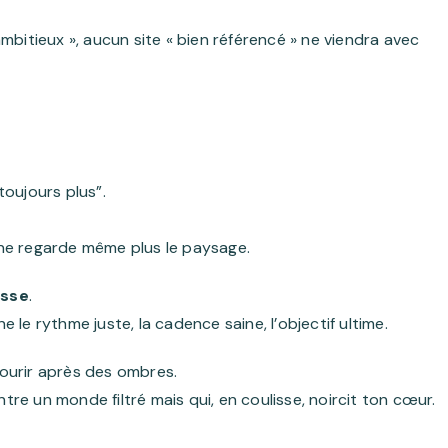
mbitieux », aucun site « bien référencé » ne viendra avec
oujours plus”.
i ne regarde même plus le paysage.
esse
.
ne le rythme juste, la cadence saine, l’objectif ultime.
 courir après des ombres.
ntre un monde filtré mais qui, en coulisse, noircit ton cœur.