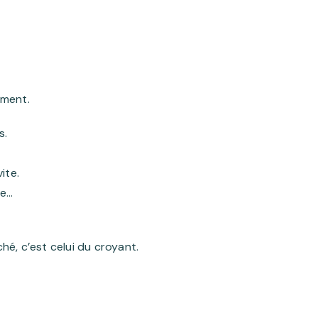
ement.
s.
ite.
se…
ché, c’est celui du croyant.