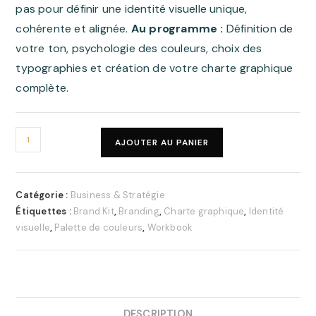
pas pour définir une identité visuelle unique,
cohérente et alignée.
Au programme :
Définition de
votre ton, psychologie des couleurs, choix des
typographies et création de votre charte graphique
complète.
quantité
AJOUTER AU PANIER
de
WorkBook
-
Catégorie :
Business & Stratégie
Construire
Étiquettes :
Brand Kit
,
Branding
,
Charte graphique
,
Identité
une
visuelle
,
Palette de couleurs
,
Workbook
identité
visuelle
DESCRIPTION