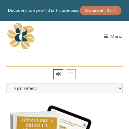
Skip
to
Découvre ton profil d'entrepreneuse
Quiz gratuit · 2 min
content
Menu